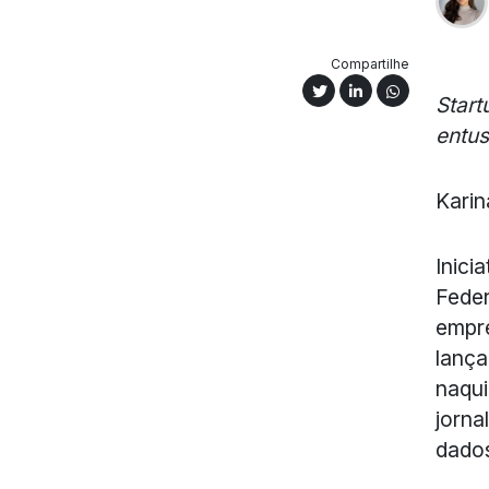
Compartilhe
Start
entus
Karin
Inici
Feder
empre
lança
naqui
jorna
dado