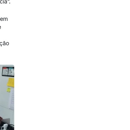
ia”.
 em
e
ação