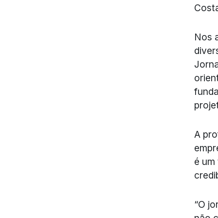
Cost
Nos a
diver
Jorna
orien
fund
proje
A pro
empre
é um 
credi
“O jo
não c