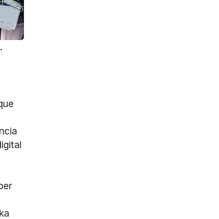
.
que
ncia
gital
ber
ika