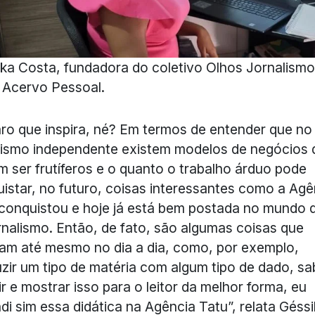
ka Costa, fundadora do coletivo Olhos Jornalismo
 Acervo Pessoal.
aro que inspira, né? Em termos de entender que no
lismo independente existem modelos de negócios 
 ser frutíferos e o quanto o trabalho árduo pode
istar, no futuro, coisas interessantes como a Agê
conquistou e hoje já está bem postada no mundo di
rnalismo. Então, de fato, são algumas coisas que
ram até mesmo no dia a dia, como, por exemplo,
zir um tipo de matéria com algum tipo de dado, sa
ir e mostrar isso para o leitor da melhor forma, eu
di sim essa didática na Agência Tatu”, relata Géss