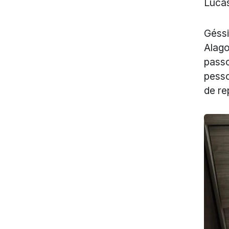
Lucas
Géssi
Alago
pass
pesso
de re