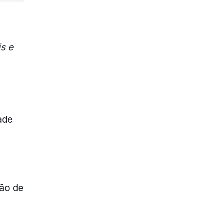
s e
ade
ção de