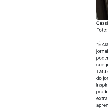
Géssi
Foto:
“É cl
jorna
podem
conqu
Tatu 
do jo
inspi
produ
extra
apren