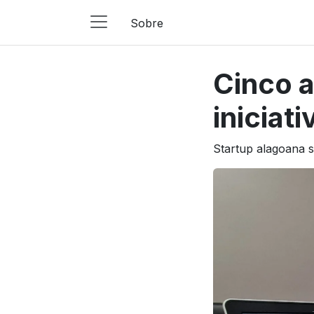
Sobre
Main
Navigation
Cinco a
Pular para o conteúdo
iniciat
Startup alagoana s