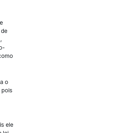
de
 de
,
o-
 como
ta o
 pois
s ele
 lei