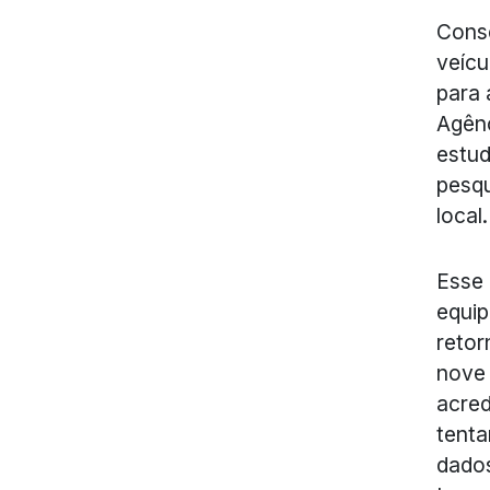
Conse
veíc
para 
Agênc
estud
pesqu
local.
Esse 
equip
retor
nove 
acred
tenta
dados