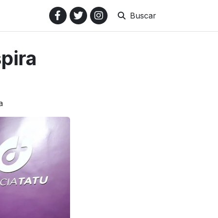
Buscar
pira
a