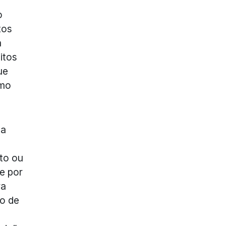
o
tos
a
itos
ue
smo
 a
ito ou
e por
ra
mo de