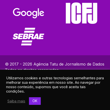
© 2017 - 2026 Agência Tatu de Jornalismo de Dados
Todos os direitos reservados.
Utilizamos cookies e outras tecnologias semelhantes para
Política de Privacidade
melhorar sua experiência em nosso site. Ao navegar por
Contatos: (82) 99383-9153 | ola@agenciatatu.com.br |
nosso conteúdo, supomos que você aceita tais
condições.
Responsável técnico: Lucas Maia
Endereço: R. Elias Ramos de Araújo, 30A - Sala 2 - Cruz das
OK
Saiba mais
Almas, Maceió - AL