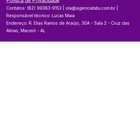
Política de Privacidade
Contatos: (82) 99383-9153 | ola@agenciatatu.com.br |
Responsável técnico: Lucas Maia
Endereço: R. Elias Ramos de Araújo, 30A - Sala 2 - Cruz das
Almas, Maceió - AL