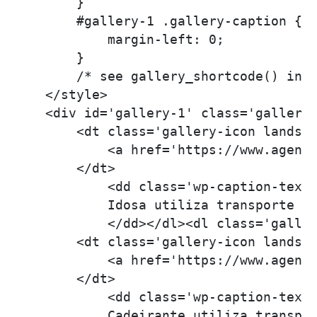
        }

        #gallery-1 .gallery-caption {

            margin-left: 0;

        }

        /* see gallery_shortcode() in w
    </style>

    <div id='gallery-1' class='gallery 
        <dt class='gallery-icon landsca
            <a href='https://www.agenc
        </dt>

            <dd class='wp-caption-text 
            Idosa utiliza transporte co
            </dd></dl><dl class='galler
        <dt class='gallery-icon landsca
            <a href='https://www.agenc
        </dt>

            <dd class='wp-caption-text 
            Cadeirante utiliza transpor