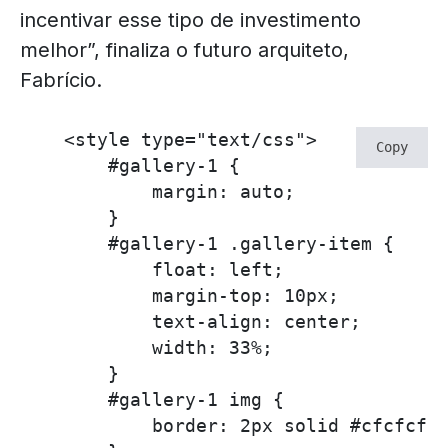
incentivar esse tipo de investimento
melhor”, finaliza o futuro arquiteto,
Fabrício.
    <style type="text/css">

Copy
        #gallery-1 {

            margin: auto;

        }

        #gallery-1 .gallery-item {

            float: left;

            margin-top: 10px;

            text-align: center;

            width: 33%;

        }

        #gallery-1 img {

            border: 2px solid #cfcfcf;
