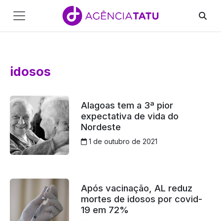
Main
Navigation
Pular para o conteúdo
idosos
Alagoas tem a 3ª pior
expectativa de vida do
Nordeste
1 de outubro de 2021
Após vacinação, AL reduz
mortes de idosos por covid-
19 em 72%