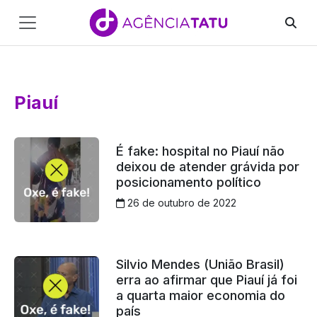
Main
Navigation
Pular para o conteúdo
Piauí
É fake: hospital no Piauí não
deixou de atender grávida por
posicionamento político
26 de outubro de 2022
Silvio Mendes (União Brasil)
erra ao afirmar que Piauí já foi
a quarta maior economia do
país