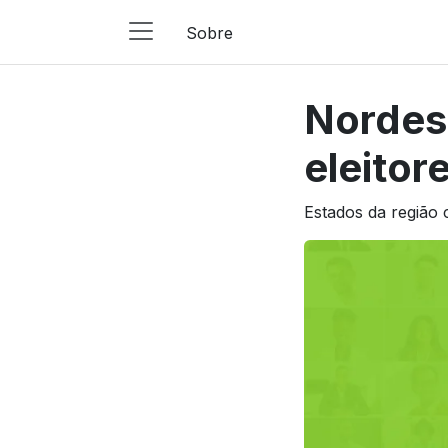
Sobre
Main
Navigation
Nordes
Pular para o conteúdo
eleitor
Estados da região 