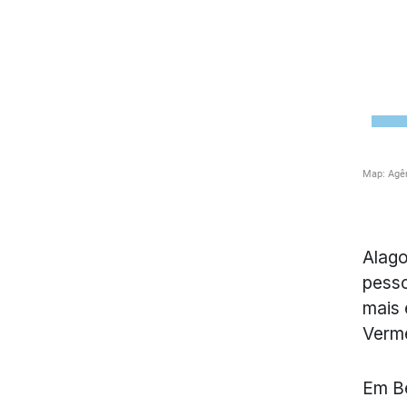
Alago
pesso
mais 
Verm
Em Be