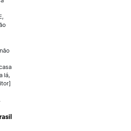
ca
E,
não
 não
 casa
a lá,
itor]
.