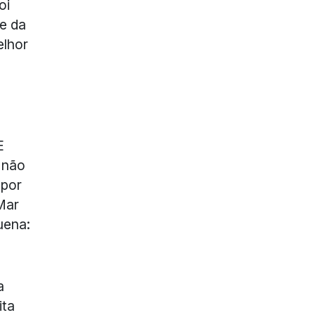
oi
te da
elhor
E
 não
 por
Mar
uena:
a
ita