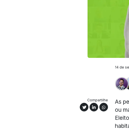
14 de se
Compartilhe
As pe
ou ma
Eleit
habit