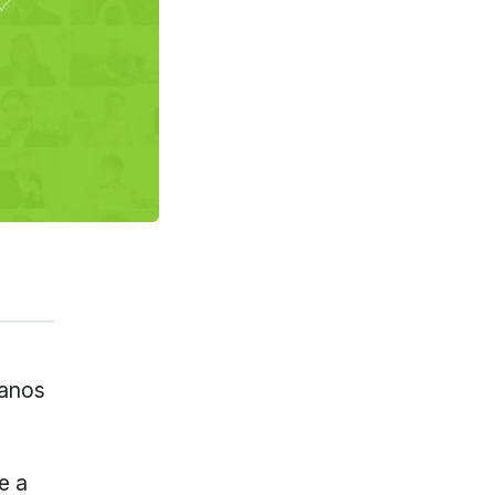
 anos
e a