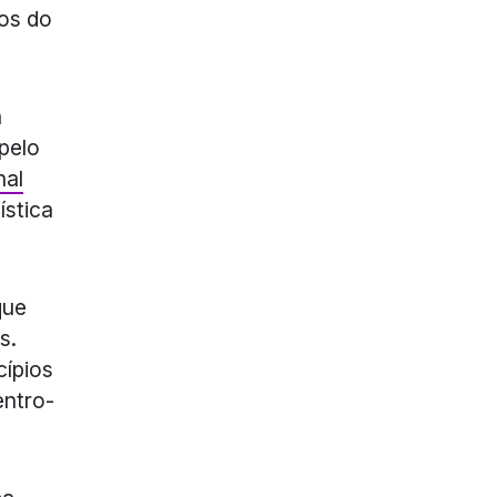
ios do
a
pelo
nal
ística
que
s.
cípios
entro-