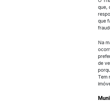
O Tri
que, 
respo
que f
fraud
Na ma
ocorr
prefe
de ve
porqu
Tem r
imóve