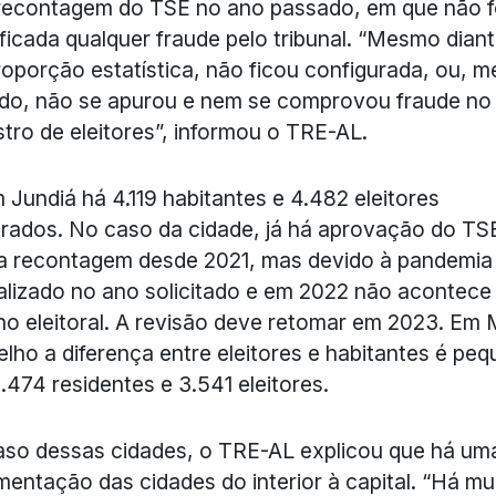
recontagem do TSE no ano passado, em que não f
ificada qualquer fraude pelo tribunal. “Mesmo dian
oporção estatística, não ficou configurada, ou, m
do, não se apurou e nem se comprovou fraude no
tro de eleitores”, informou o TRE-AL.
 Jundiá há 4.119 habitantes e 4.482 eleitores
trados. No caso da cidade, já há aprovação do TS
a recontagem desde 2021, mas devido à pandemia
ealizado no ano solicitado e em 2022 não acontece
no eleitoral. A revisão deve retomar em 2023. Em 
lho a diferença entre eleitores e habitantes é peq
.474 residentes e 3.541 eleitores.
so dessas cidades, o TRE-AL explicou que há um
entação das cidades do interior à capital. “Há mu