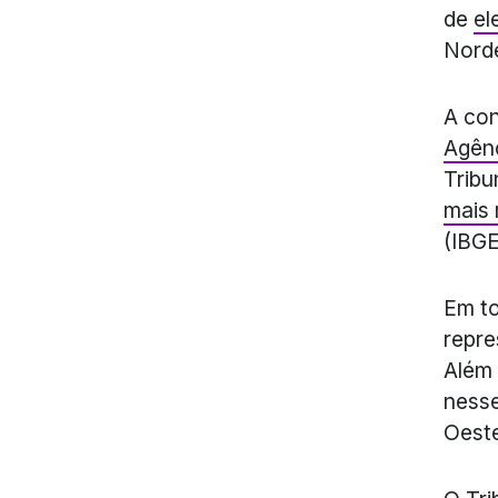
de
el
Nord
A con
Agên
Tribu
mais 
(IBGE
Em to
repre
Além 
nesse
Oeste