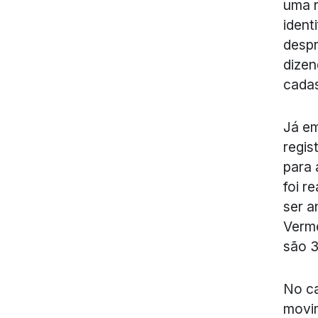
uma 
ident
despr
dizen
cadas
Já em
regis
para 
foi r
ser a
Verme
são 3
No ca
movim