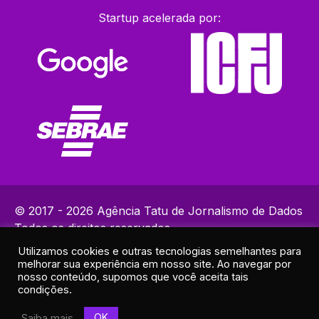
Startup acelerada por:
© 2017 - 2026 Agência Tatu de Jornalismo de Dados
Todos os direitos reservados.
Utilizamos cookies e outras tecnologias semelhantes para
Política de Privacidade
melhorar sua experiência em nosso site. Ao navegar por
Contatos: (82) 99383-9153 | ola@agenciatatu.com.br |
nosso conteúdo, supomos que você aceita tais
condições.
Responsável técnico: Lucas Maia
Endereço: R. Elias Ramos de Araújo, 30A - Sala 2 - Cruz das
OK
Saiba mais