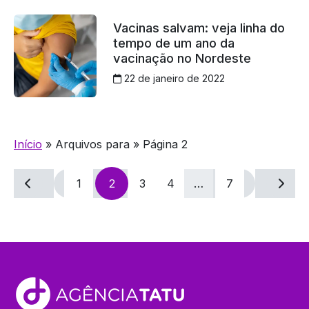
Vacinas salvam: veja linha do
tempo de um ano da
vacinação no Nordeste
22 de janeiro de 2022
Início
»
Arquivos para
»
Página 2
Navegação
1
2
3
4
…
7
por
posts