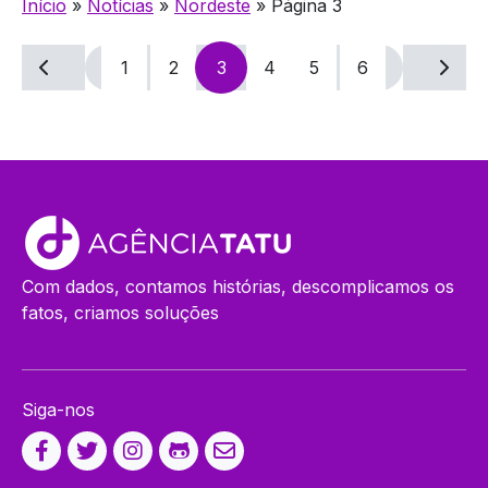
Início
»
Notícias
»
Nordeste
»
Página 3
Navegação
1
2
3
4
5
6
por
posts
Com dados, contamos histórias, descomplicamos os
fatos, criamos soluções
Siga-nos