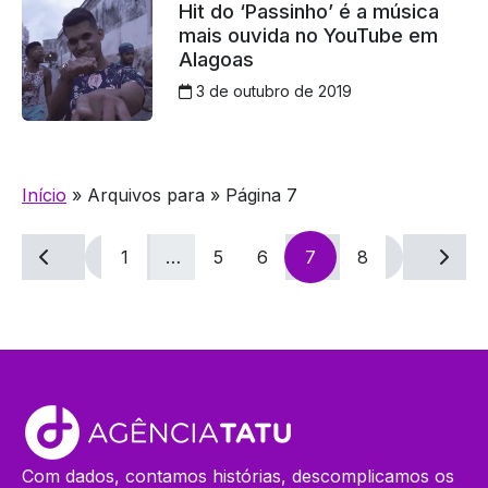
Hit do ‘Passinho’ é a música
mais ouvida no YouTube em
Alagoas
3 de outubro de 2019
Início
»
Arquivos para
»
Página 7
Navegação
1
…
5
6
7
8
por
posts
Com dados, contamos histórias, descomplicamos os