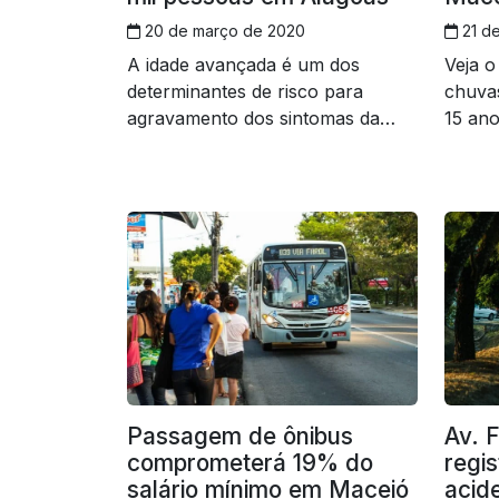
20 de março de 2020
21 de
A idade avançada é um dos
Veja o
determinantes de risco para
chuvas
agravamento dos sintomas da
15 an
doença
Passagem de ônibus
Av. 
comprometerá 19% do
regis
salário mínimo em Maceió
acid