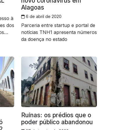
AL
novo coronavírus em
Alagoas
6 de abril de 2020
esso à
es dos
Parceria entre startup e portal de
os
notícias TNH1 apresenta números
da doença no estado
Ruínas: os prédios que o
ó
poder público abandonou
2