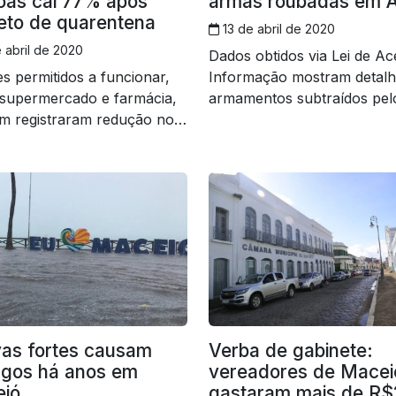
oas cai 77% após
armas roubadas em 
eto de quarentena
13 de abril de 2020
 abril de 2020
Dados obtidos via Lei de Ac
s permitidos a funcionar,
Informação mostram detalh
supermercado e farmácia,
armamentos subtraídos pel
m registraram redução no
criminosos
de pessoas
as fortes causam
Verba de gabinete:
agos há anos em
vereadores de Macei
ió
gastaram mais de R$