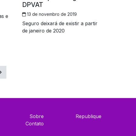
DPVAT
dividiam os setores estão no chão e as
únicas cores nas paredes são das
13 de novembro de 2019
as e
pichações, que
Seguro deixará de existir a partir
de janeiro de 2020
Sobre
Republique
Contato