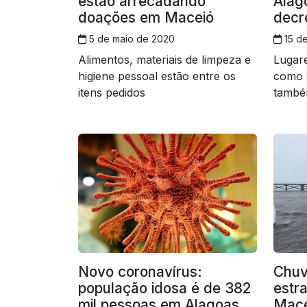
estão arrecadando
Alag
doações em Maceió
decr
5 de maio de 2020
15 de
Alimentos, materiais de limpeza e
Lugare
higiene pessoal estão entre os
como 
itens pedidos
també
fluxo 
Novo coronavírus:
Chuv
população idosa é de 382
estr
mil pessoas em Alagoas
Mace