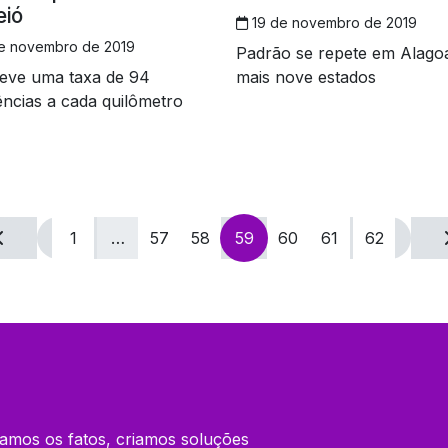
ió
19 de novembro de 2019
e novembro de 2019
Padrão se repete em Alago
teve uma taxa de 94
mais nove estados
ncias a cada quilômetro
1
…
57
58
59
60
61
62
amos os fatos, criamos soluções