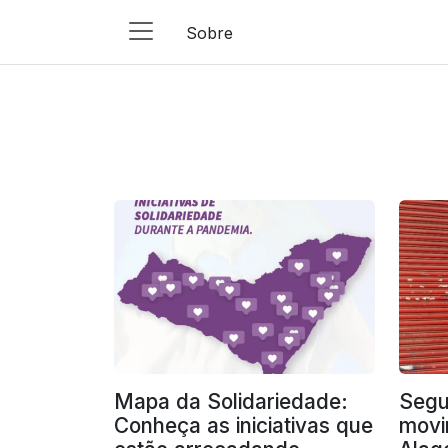
Sobre
Main
Navigation
Pular para o conteúdo
Mapa da Solidariedade:
Segu
Conheça as iniciativas que
movi