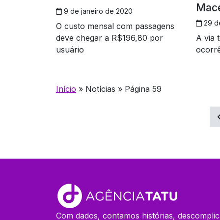
Mace
9 de janeiro de 2020
29 d
O custo mensal com passagens
deve chegar a R$196,80 por
A via 
usuário
ocorrê
Início
»
Notícias
»
Página 59
Navegação
por
posts
Com dados, contamos histórias, descomplic