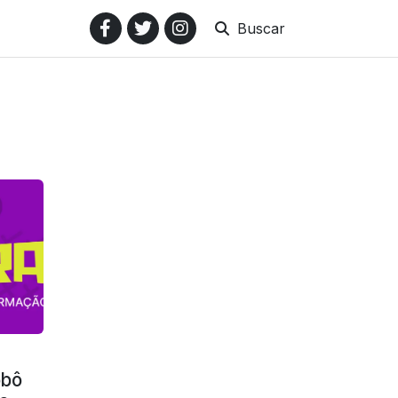
Buscar
obô