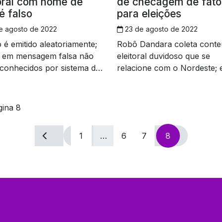
toral com nome de
de checagem de fato
é falso
para eleições
e agosto de 2022
23 de agosto de 2022
 é emitido aleatoriamente;
Robô Dandara coleta cont
os em mensagem falsa não
eleitoral duvidoso que se
conhecidos por sistema do
relacione com o Nordeste; 
fará checagens de fatos
gina 8
1
…
6
7
8