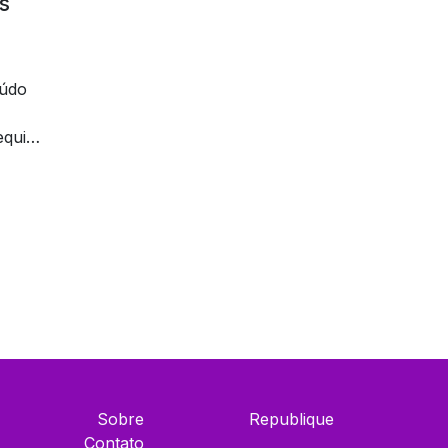
s
eúdo
equipe
Sobre
Republique
Contato