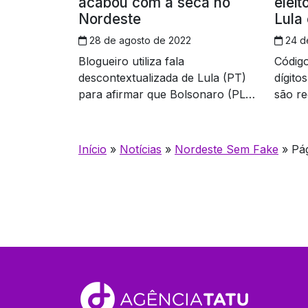
acabou com a seca no
elei
Nordeste
Lula 
28 de agosto de 2022
24 d
Blogueiro utiliza fala
Código
descontextualizada de Lula (PT)
dígit
para afirmar que Bolsonaro (PL)
são re
acabou com a seca na região
TSE
Início
»
Notícias
»
Nordeste Sem Fake
»
Pá
Navegação
por
posts