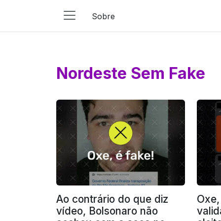
Sobre
Main
Navigation
Pular para o conteúdo
Nordeste Sem Fake
Ao contrário do que diz
Oxe,
vídeo, Bolsonaro não
valid