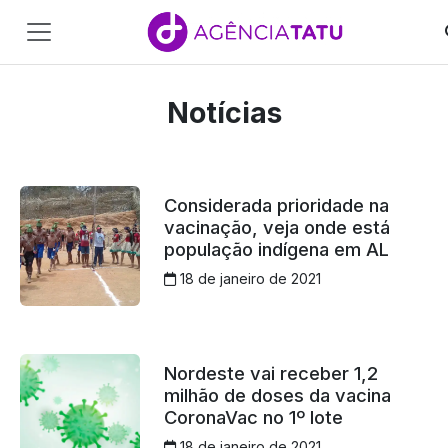
Main
Navigation
Notícias
Pular para o conteúdo
Considerada prioridade na
vacinação, veja onde está
população indígena em AL
18 de janeiro de 2021
Nordeste vai receber 1,2
milhão de doses da vacina
CoronaVac no 1º lote
18 de janeiro de 2021