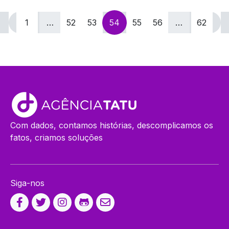
Navegação
1
…
52
53
54
55
56
…
62
por
posts
Com dados, contamos histórias, descomplicamos os
fatos, criamos soluções
Siga-nos