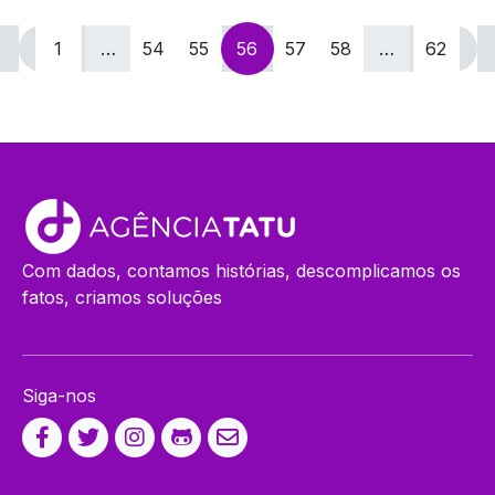
Navegação
1
…
54
55
56
57
58
…
62
por
posts
Com dados, contamos histórias, descomplicamos os
fatos, criamos soluções
Siga-nos